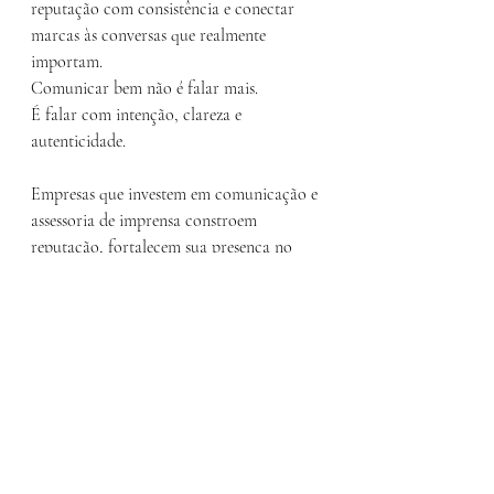
reputação com consistência e conectar 
marcas às conversas que realmente 
importam.
Comunicar bem não é falar mais.
É falar com intenção, clareza e 
autenticidade.
Empresas que investem em comunicação e 
assessoria de imprensa constroem 
reputação, fortalecem sua presença no 
mercado e criam relações duradouras 
com seus públicos.
Se o objetivo é crescer, se posicionar e ser 
lembrado, a comunicação estratégica é o 
caminho — e a Essência Comunicação 
está aqui para ajudar nessa jornada.