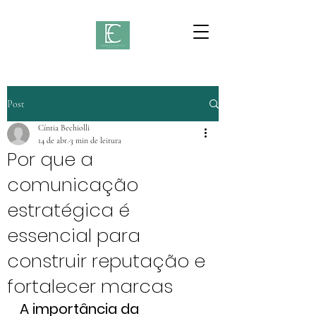
Post
Cíntia Bechiolli
14 de abr.
3 min de leitura
Por que a
comunicação
estratégica é
essencial para
construir reputação e
fortalecer marcas
A importância da 